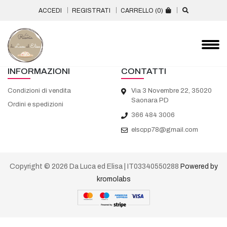
Errore 404
ACCEDI
REGISTRATI
CARRELLO (
0
)
Template non trovato: list_info.html
INFORMAZIONI
CONTATTI
Condizioni di vendita
Via 3 Novembre 22, 35020
Saonara PD
Ordini e spedizioni
366 484 3006
elscpp78@gmail.com
Copyright © 2026 Da Luca ed Elisa | IT03340550288
Powered by
kromolabs