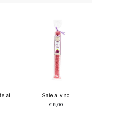
e al
Sale al vino
Olio aroma
€ 6,00