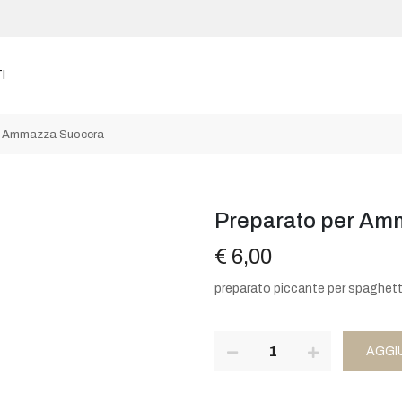
I
r Ammazza Suocera
Preparato per Am
€ 6,00
preparato piccante per spaghett
AGGI