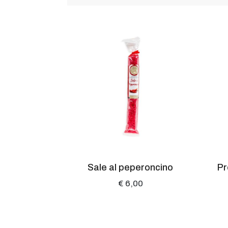
o al tartufo
Sale al peperoncino
Pr
o
€ 6,00
0